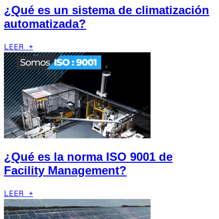
¿Qué es un sistema de climatización
automatizada?
LEER +
¿Qué es la norma ISO 9001 de
Facility Management?
LEER +